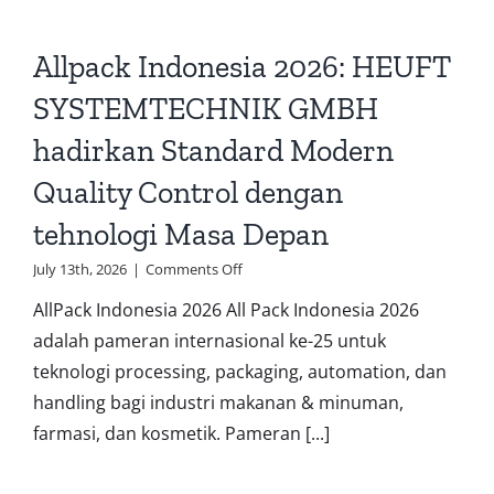
Allpack Indonesia 2026: HEUFT
SYSTEMTECHNIK GMBH
hadirkan Standard Modern
Quality Control dengan
tehnologi Masa Depan
on
July 13th, 2026
|
Comments Off
Allpack
AllPack Indonesia 2026 All Pack Indonesia 2026
Indonesia
2026:
adalah pameran internasional ke-25 untuk
HEUFT
teknologi processing, packaging, automation, dan
SYSTEMTECHNIK
GMBH
handling bagi industri makanan & minuman,
hadirkan
farmasi, dan kosmetik. Pameran [...]
Standard
Modern
Quality