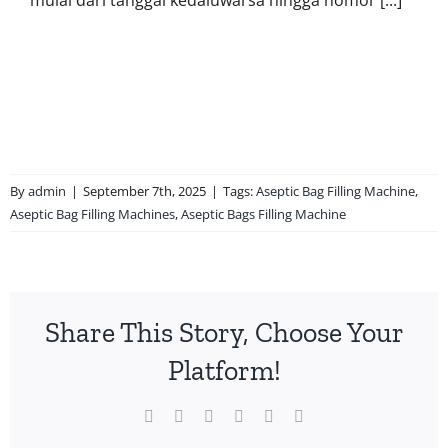
mulai dari tanggal kedaluwarsa hingga nomor [...]
verifikasi
Produksi
Berkualitas
By
admin
|
September 7th, 2025
|
Tags:
Aseptic Bag Filling Machine
,
Aseptic Bag Filling Machines
,
Aseptic Bags Filling Machine
Share This Story, Choose Your
Platform!
Facebook
X
WhatsApp
Pinterest
Vk
Email