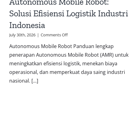
Autonomous Mobile Robot:
Solusi Efisiensi Logistik Industri
Indonesia
on
July 30th, 2026
|
Comments Off
Autonomous
Autonomous Mobile Robot Panduan lengkap
Mobile
Robot:
penerapan Autonomous Mobile Robot (AMR) untuk
Solusi
meningkatkan efisiensi logistik, menekan biaya
Efisiensi
Logistik
operasional, dan memperkuat daya saing industri
Industri
nasional. [...]
Indonesia