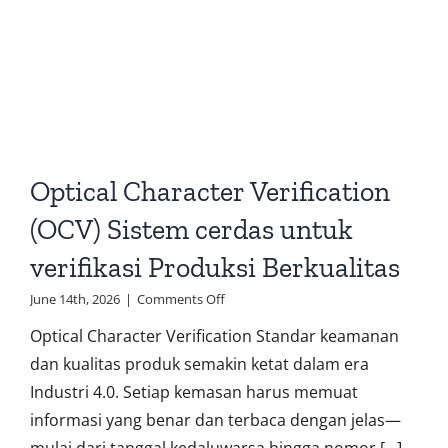
Control
dengan
tehnologi
Masa
Depan
Optical Character Verification
(OCV) Sistem cerdas untuk
verifikasi Produksi Berkualitas
on
June 14th, 2026
|
Comments Off
Optical
Optical Character Verification Standar keamanan
Character
Verification
dan kualitas produk semakin ketat dalam era
(OCV)
Industri 4.0. Setiap kemasan harus memuat
Sistem
cerdas
informasi yang benar dan terbaca dengan jelas—
untuk