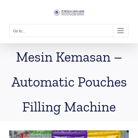
Skip
to
content
Go to...
Mesin Kemasan –
Automatic Pouches
Filling Machine