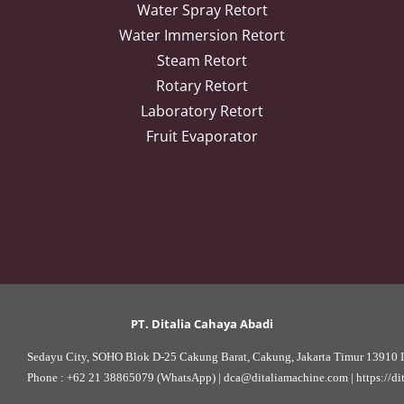
Water Spray Retort
Water Immersion Retort
Steam Retort
Rotary Retort
Laboratory Retort
Fruit Evaporator
PT. Ditalia Cahaya Abadi
Sedayu City, SOHO Blok D-25 Cakung Barat, Cakung, Jakarta Timur 13910 I
Phone : 
+62 21 38865079 (WhatsApp)
 | 
dca@ditaliamachine.com
 | 
https://d