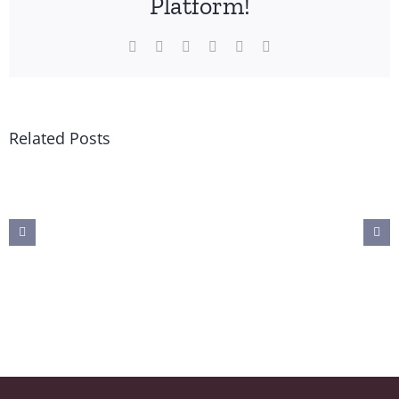
Platform!
Facebook
X
WhatsApp
Pinterest
Vk
Email
Related Posts
Manfaat Sistem Blow Fill Cap
Combiblock dalam Produksi
Minuman