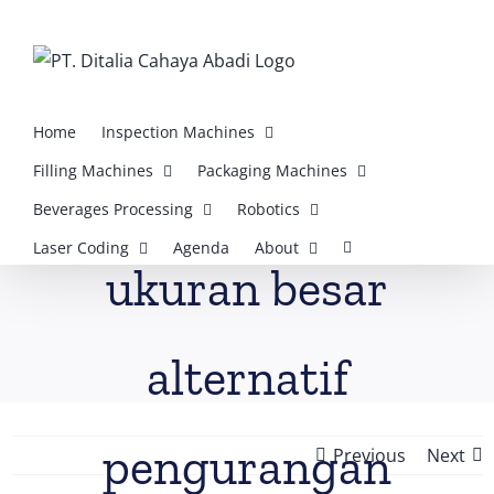
Skip
to
content
Solusi Ramah
Home
Inspection Machines
Filling Machines
Packaging Machines
Lingkungan : Botol
Beverages Processing
Robotics
Laser Coding
Agenda
About
ukuran besar
alternatif
pengurangan
Previous
Next