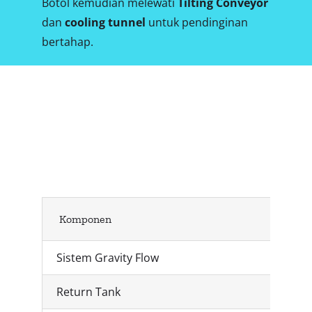
Botol kemudian melewati
Tilting Conveyor
dan
cooling tunnel
untuk pendinginan
bertahap.
Komponen
Utama Hot
Filling Machine
Komponen
Sistem Gravity Flow
Return Tank