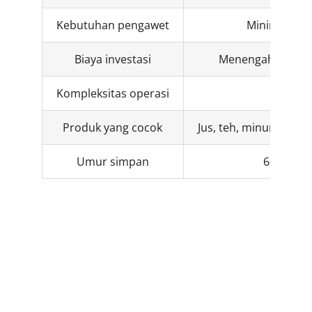
Kebutuhan pengawet
Minim hingg
Biaya investasi
Menengah, lebih 
Kompleksitas operasi
Mediu
Produk yang cocok
Jus, teh, minuman ene
Umur simpan
6–12 bul
Aplikasi Hot
Filling Machine
di Berbagai
Industri