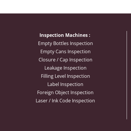
at
Solusi
Cepat,
Solusi
uk
Produksi
Presisi,
Ekonomis
nis
Efisien
Efisien
dan
Inspection Machines :
dan
dan
Aman
Empty Bottles Inspection
num
Higienis
higienis
Empty Cans Inspection
Closure / Cap Inspection
Leakage Inspection
Filling Level Inspection
Label Inspection
Foreign Object Inspection
Laser / Ink Code Inspection