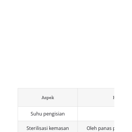
Perbandingan
Hot Filling,
Cold Filling,
dan Aseptic
Filling
Aspek
Hot Filli
Suhu pengisian
85–92°
Sterilisasi kemasan
Oleh panas produk (