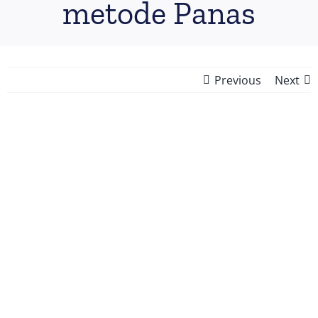
metode Panas
Previous
Next
View
Larger
Image
Hot Filling