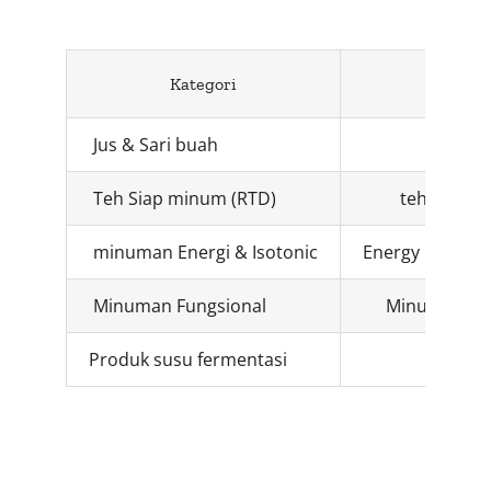
Kategori
Co
Jus & Sari buah
Jus je
Teh Siap minum (RTD)
teh melati
minuman Energi & Isotonic
Energy Drink no
Minuman Fungsional
Minuman Vit
Produk susu fermentasi
Yogur
Media