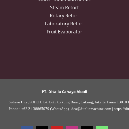
Steam Retort
Rotary Retort
Laboratory Retort
Fruit Evaporator
PT. Ditalia Cahaya Abadi
Sedayu City, SOHO Blok D-25 Cakung Barat, Cakung, Jakarta Timur 13910 I
Phone : 
+62 21 38865079 (WhatsApp)
 | 
dca@ditaliamachine.com
 | 
https://d