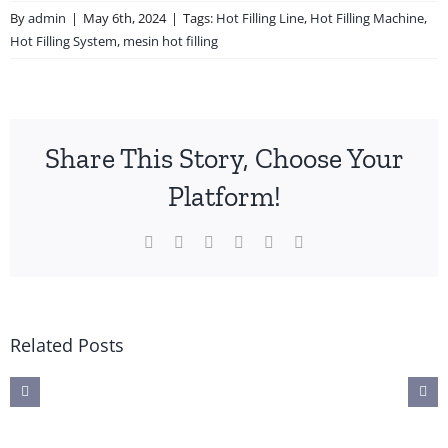
By
admin
|
May 6th, 2024
|
Tags:
Hot Filling Line
,
Hot Filling Machine
,
Hot Filling System
,
mesin hot filling
Share This Story, Choose Your
Platform!
Facebook
X
WhatsApp
Pinterest
Vk
Email
in
Mesin
Mesin
Mesin
gisian
Pengisian
Pengisian
Pengisian
Related Posts
ol
Minyak
Air
Susu
DK:
Goreng
Botol
Botol
estasi
Otomatis:
AMDK:
HDPE: