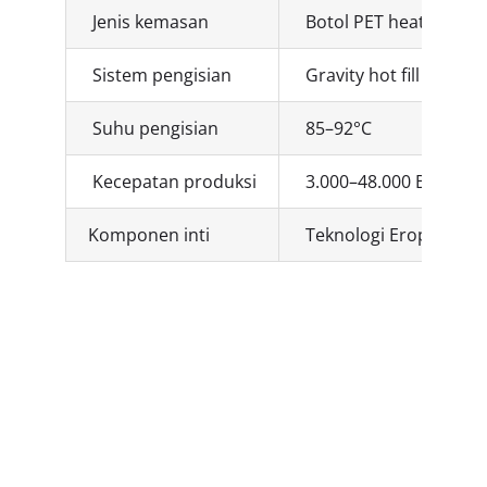
Jenis kemasan
Botol PET heat-resista
Sistem pengisian
Gravity hot fill
Suhu pengisian
85–92°C
Kecepatan produksi
3.000–48.000 BPH (bot
Komponen inti
Teknologi Eropa: gear m
Keunggulan
Hot Filling
Machine