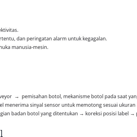
ktivitas.
rtentu, dan peringatan alarm untuk kegagalan.
muka manusia-mesin.
eyor → pemisahan botol, mekanisme botol pada saat yang 
 menerima sinyal sensor untuk memotong sesuai ukuran a
gian badan botol yang ditentukan → koreksi posisi label →
l