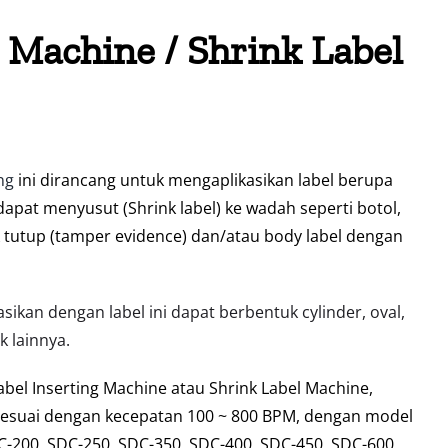
l Machine
/
Shrink Label
ng
ini dirancang untuk mengaplikasikan label berupa
dapat menyusut (Shrink label) ke wadah seperti botol,
uk tutup (tamper evidence) dan/atau body label dengan
sikan dengan label ini dapat berbentuk cylinder, oval,
k lainnya.
abel Inserting Machine
atau Shrink Label Machine,
esuai dengan kecepatan 100 ~ 800 BPM, dengan model
C-200, SDC-250, SDC-350, SDC-400, SDC-450, SDC-600,