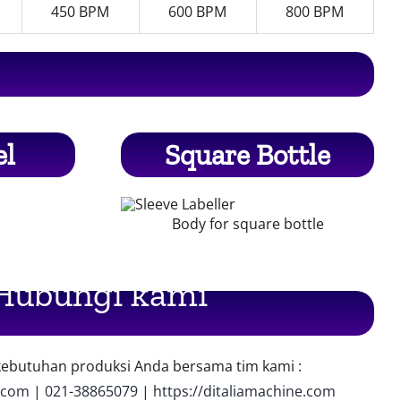
450 BPM
600 BPM
800 BPM
el
Square Bottle
Body for square bottle
Hubungi kami
kebutuhan produksi Anda bersama tim kami :
.com
|
021-38865079
|
https://ditaliamachine.com