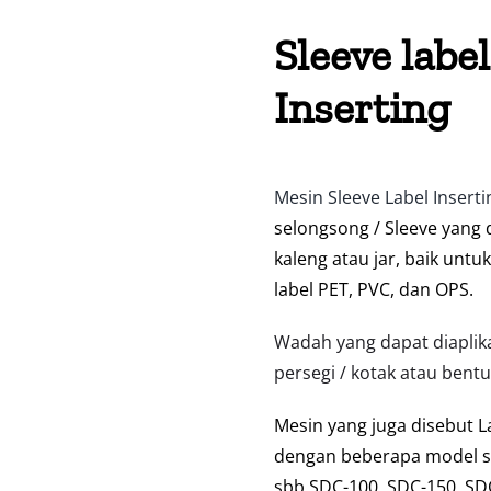
Sleeve labe
Inserting
Mesin Sleeve Label Inserti
selongsong / Sleeve yang 
kaleng atau jar, baik unt
label PET, PVC, dan OPS.
Wadah yang dapat diaplika
persegi / kotak atau bentu
Mesin yang juga disebut
L
dengan beberapa model s
sbb SDC-100, SDC-150, SD