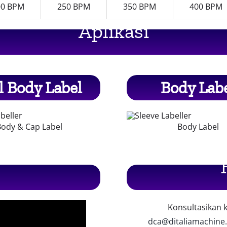
00 BPM
250 BPM
350 BPM
400 BPM
Aplikasi
l Body Label
Body Lab
ody & Cap Label
Body Label
Konsultasikan 
dca@ditaliamachine